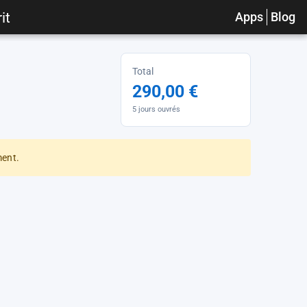
it
Apps
Blog
Total
290,00 €
5 jours ouvrés
ment.